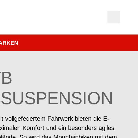
ARKEN
TB
LSUSPENSION
it vollgefedertem Fahrwerk bieten die E-
imalen Komfort und ein besonders agiles
lände. So wird das Mountainbiken mit dem