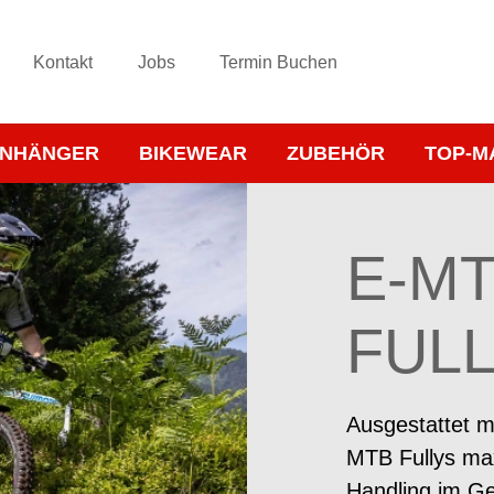
Kontakt
Jobs
Termin Buchen
NHÄNGER
BIKEWEAR
ZUBEHÖR
TOP-M
E-M
FUL
Ausgestattet m
MTB Fullys max
Handling im Ge