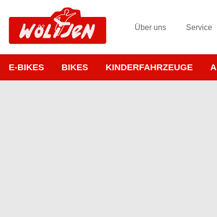
Über uns
Service
E-BIKES
BIKES
KINDERFAHRZEUGE
A