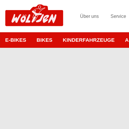
Über uns
Service
E-BIKES
BIKES
KINDERFAHRZEUGE
A