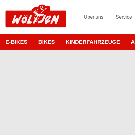
Über uns
Service
E-BIKES
BIKES
KINDERFAHRZEUGE
A