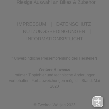
Riesige Auswahl an Bikes & Zubehör
IMPRESSUM
|
DATENSCHUTZ
|
NUTZUNGSBEDINGUNGEN
|
INFORMATIONSPFLICHT
* Unverbindliche Preisempfehlung des Herstellers
Weitere Hinweise
Irrtümer, Tippfehler und technische Änderungen
vorbehalten. Farbabweichungen möglich. Stand: Mai
2023
© Zweirad Wöltjen 2023