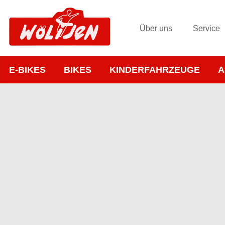
Über uns
Service
E-BIKES
BIKES
KINDERFAHRZEUGE
A