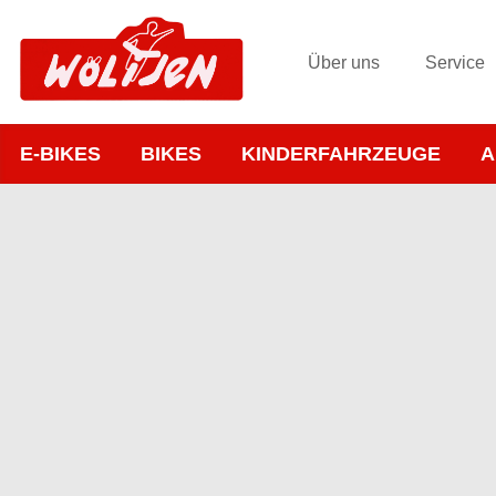
Über uns
Service
E-BIKES
BIKES
KINDERFAHRZEUGE
A