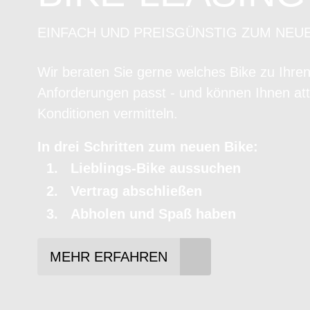
EINFACH UND PREISGÜNSTIG ZUM NEU
Wir beraten Sie gerne welches Bike zu Ihre
Anforderungen passt - und können Ihnen att
Konditionen vermitteln.
In drei Schritten zum neuen Bike:
Lieblings-Bike aussuchen
Vertrag abschließen
Abholen und Spaß haben
MEHR ERFAHREN