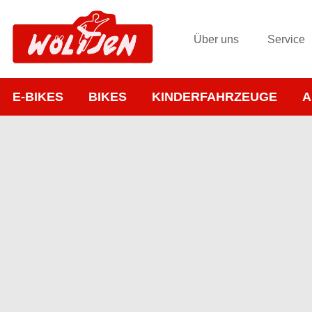
Über uns
Service
E-BIKES
BIKES
KINDERFAHRZEUGE
A