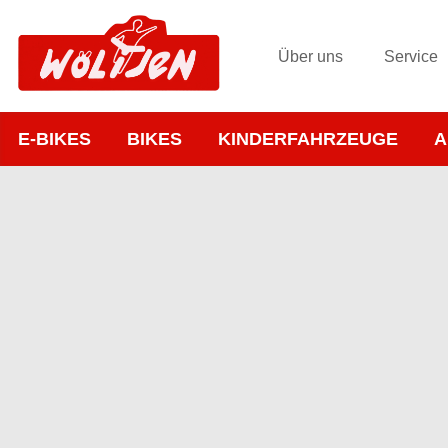
Über uns
Service
E-BIKES
BIKES
KINDERFAHRZEUGE
A