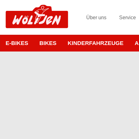
Über uns
Service
E-BIKES
BIKES
KINDERFAHRZEUGE
A