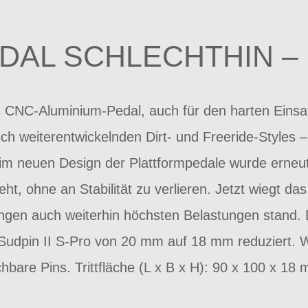
DAL SCHLECHTHIN – S
es CNC-Aluminium-Pedal, auch für den harten Einsa
ch weiterentwickelnden Dirt- und Freeride-Styles 
eim neuen Design der Plattformpedale wurde erneu
ht, ohne an Stabilität zu verlieren. Jetzt wiegt 
ungen auch weiterhin höchsten Belastungen stand.
 Sudpin II S-Pro von 20 mm auf 18 mm reduziert. 
hbare Pins. Trittfläche (L x B x H): 90 x 100 x 18