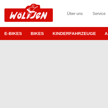
Über uns
Service
E-BIKES
BIKES
KINDERFAHRZEUGE
A