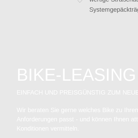
Systemgepäckträ
BIKE-LEASING
EINFACH UND PREISGÜNSTIG ZUM NEU
Wir beraten Sie gerne welches Bike zu Ihre
Anforderungen passt - und können Ihnen att
Konditionen vermitteln.