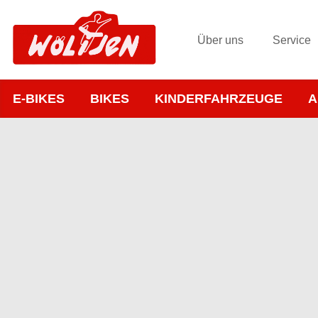
Über uns
Service
E-BIKES
BIKES
KINDERFAHRZEUGE
A