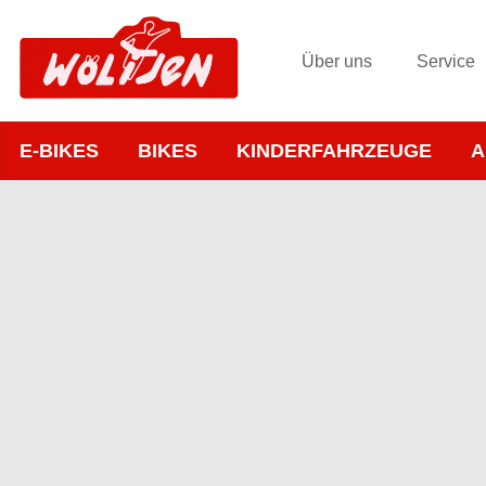
Über uns
Service
E-BIKES
BIKES
KINDERFAHRZEUGE
A