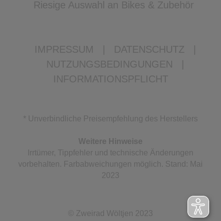
Riesige Auswahl an Bikes & Zubehör
IMPRESSUM
|
DATENSCHUTZ
|
NUTZUNGSBEDINGUNGEN
|
INFORMATIONSPFLICHT
* Unverbindliche Preisempfehlung des Herstellers
Weitere Hinweise
Irrtümer, Tippfehler und technische Änderungen
vorbehalten. Farbabweichungen möglich. Stand: Mai
2023
© Zweirad Wöltjen 2023